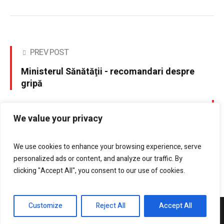
PREV POST
Ministerul Sănătăţii - recomandari despre
gripă
NEXT POST
We value your privacy
13 februarie - Ziua mondiala a radioului
We use cookies to enhance your browsing experience, serve
personalized ads or content, and analyze our traffic. By
clicking "Accept All", you consent to our use of cookies.
Customize
Reject All
Accept All
DrobetaPress.ro © 2021 / All Rights Reserved