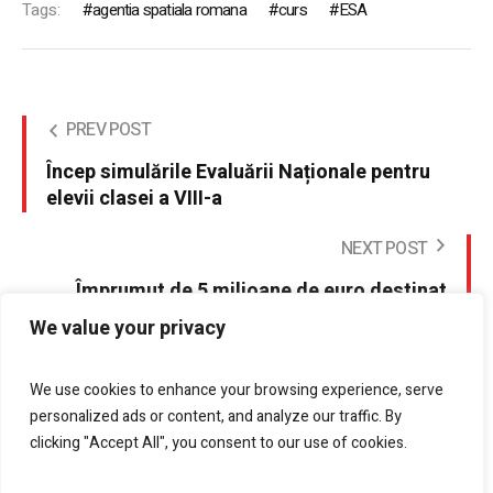
Tags:
agentia spatiala romana
curs
ESA
PREV POST
Încep simulările Evaluării Naționale pentru
elevii clasei a VIII-a
NEXT POST
Împrumut de 5 milioane de euro destinat
modernizării și reabilitării străzilor din
We value your privacy
Drobeta Turnu-Severin
We use cookies to enhance your browsing experience, serve
personalized ads or content, and analyze our traffic. By
clicking "Accept All", you consent to our use of cookies.