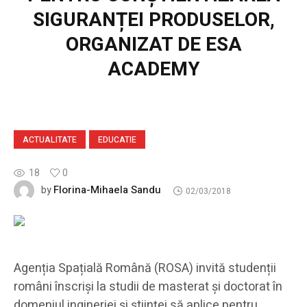
SIGURANȚEI PRODUSELOR,
ORGANIZAT DE ESA
ACADEMY
ACTUALITATE
EDUCATIE
18
0
Florina-Mihaela Sandu
by
02/03/2018
Agenția Spațială Română (ROSA) invită studenții
români înscriși la studii de masterat și doctorat în
domeniul ingineriei și științei să aplice pentru