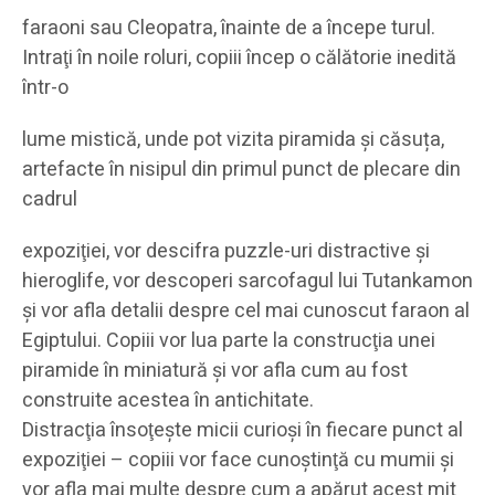
faraoni sau Cleopatra, înainte de a începe turul.
Intraţi în noile roluri, copiii încep o călătorie inedită
într-o
lume mistică, unde pot vizita piramida şi căsuța,
artefacte în nisipul din primul punct de plecare din
cadrul
expoziţiei, vor descifra puzzle-uri distractive şi
hieroglife, vor descoperi sarcofagul lui Tutankamon
şi vor afla detalii despre cel mai cunoscut faraon al
Egiptului. Copiii vor lua parte la construcţia unei
piramide în miniatură şi vor afla cum au fost
construite acestea în antichitate.
Distracţia însoţeşte micii curioşi în fiecare punct al
expoziţiei – copiii vor face cunoştinţă cu mumii şi
vor afla mai multe despre cum a apărut acest mit