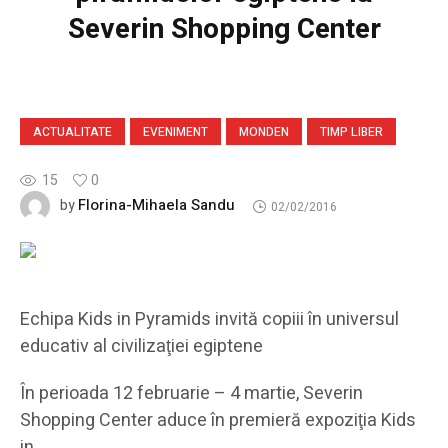
Severin Shopping Center
ACTUALITATE
EVENIMENT
MONDEN
TIMP LIBER
15
0
Florina-Mihaela Sandu
by
02/02/2016
Echipa Kids in Pyramids invită copiii în universul
educativ al civilizaţiei egiptene
În perioada 12 februarie – 4 martie, Severin
Shopping Center aduce în premieră expoziţia Kids
in