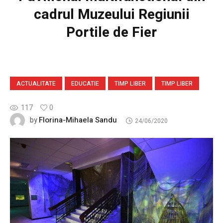
cadrul Muzeului Regiunii
Portile de Fier
ACTUALITATE
EDUCATIE
TIMP LIBER
TIMP LIBER
117
0
Florina-Mihaela Sandu
by
24/06/2020