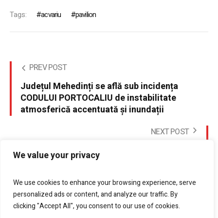
Tags:
acvariu
pavilion
PREV POST
Județul Mehedinți se află sub incidența
CODULUI PORTOCALIU de instabilitate
atmosferică accentuată și inundații
NEXT POST
De la 1 iulie, program de vacanta la Muzeul
We value your privacy
Regiunii Porțile de Fier
We use cookies to enhance your browsing experience, serve
personalized ads or content, and analyze our traffic. By
clicking "Accept All", you consent to our use of cookies.