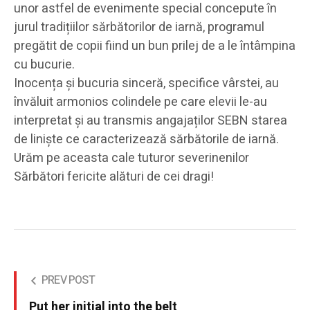
unor astfel de evenimente special concepute în
jurul tradițiilor sărbătorilor de iarnă, programul
pregătit de copii fiind un bun prilej de a le întâmpina
cu bucurie.
Inocența și bucuria sinceră, specifice vârstei, au
învăluit armonios colindele pe care elevii le-au
interpretat și au transmis angajaților SEBN starea
de liniște ce caracterizează sărbătorile de iarnă.
Urăm pe aceasta cale tuturor severinenilor
Sărbători fericite alături de cei dragi!
PREV POST
Put her initial into the belt