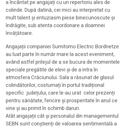
a încântat pe angajați cu un repertoriu ales de
colinde. După datină, cei mici au interpretat cu
mult talent și entuziasm piese binecunoscute și
îndrăgite, sub atenta coordonare a doamnei
învățătoare.
Angajații companiei Sumitomo Electric Bordnetze
au luat parte în număr mare la acest eveniment,
având astfel prilejul de a se bucura de momentele
speciale pregătite de elevi și de a intra în
atmosfera Crăciunului. Sala a răsunat de glasul
colindătorilor, costumați în portul tradițional
specific județului, care le-au urat celor prezenți
pentru sănătate, fericire și prosperitate în anul ce
vine și au primit în schimb daruri.
Atât angajații cât și personalul din managementul
SEBN sunt conștienți de valoarea sentimentală a