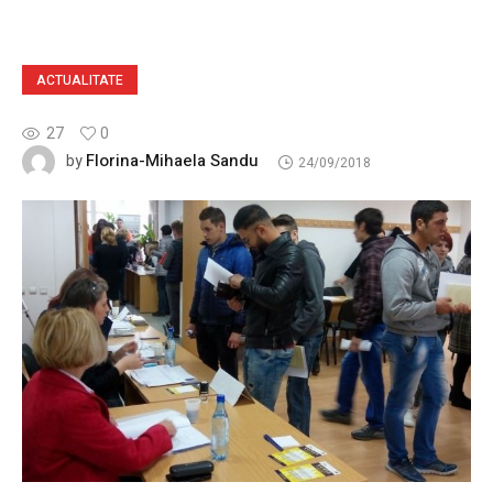
ACTUALITATE
27
0
Florina-Mihaela Sandu
by
24/09/2018