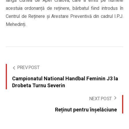
lângă Curtea de Apel Craiova, care a emis pe numele
acestuia ordonanță de reținere, bărbatul fiind introdus în
Centrul de Reținere și Arestare Preventivă din cadrul I.P.J.
Mehedinți.
PREV POST
Campionatul National Handbal Feminin J3 la
Drobeta Turnu Severin
NEXT POST
Reținut pentru înșelăciune