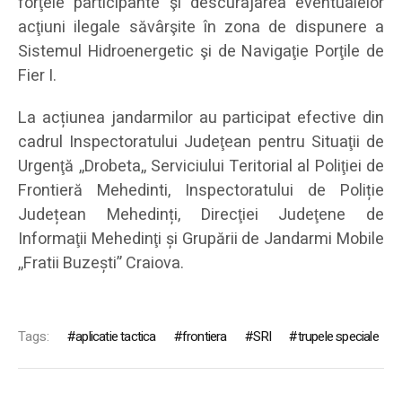
forţele participante şi descurajarea eventualelor
acţiuni ilegale săvârşite în zona de dispunere a
Sistemul Hidroenergetic şi de Navigaţie Porţile de
Fier I.
La acțiunea jandarmilor
au participat efective din
cadrul
Inspectoratului Judeţean pentru Situaţii de
Urgenţă ,,Drobeta,, Serviciului Teritorial al Poliţiei de
Frontieră Mehedinti, Inspectoratului de Poliție
Județean Mehedinți, Direcţiei Judeţene de
Informaţii Mehedinţi și Grupării de Jandarmi Mobile
,,Fratii Buzești” Craiova.
Tags:
aplicatie tactica
frontiera
SRI
trupele speciale