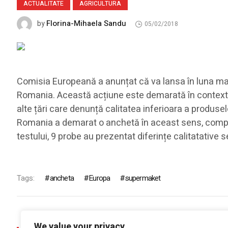
ACTUALITATE
AGRICULTURA
Florina-Mihaela Sandu
by
05/02/2018
Comisia Europeană a anunțat că va lansa în luna mai 
Romania. Această acțiune este demarată în contextul
alte țări care denunță calitatea inferioara a produsel
Romania a demarat o anchetă în aceast sens, compar
testului, 9 probe au prezentat diferințe calitatative s
Tags:
ancheta
Europa
supermaket
We value your privacy