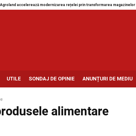
oland accelerează modernizarea rețelei prin transformarea magazinelor din 
UTILE
SONDAJ DE OPINIE
ANUNȚURI DE MEDIU
re
produsele alimentare