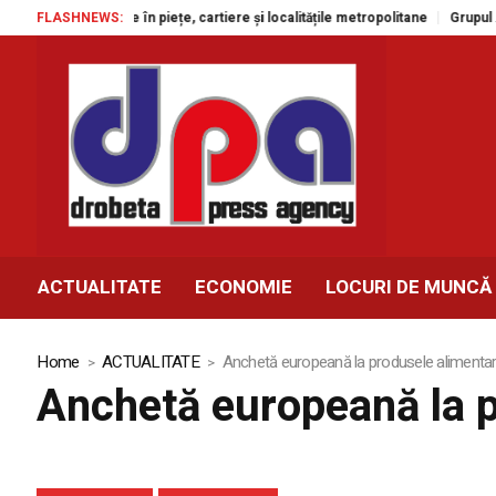
tacole gratuite în piețe, cartiere și localitățile metropolitane
FLASHNEWS:
Grupul Agr
ACTUALITATE
ECONOMIE
LOCURI DE MUNCĂ
Home
ACTUALITATE
Anchetă europeană la produsele alimenta
Anchetă europeană la 