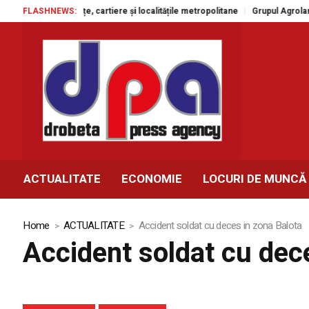
gratuite în piețe, cartiere și localitățile metropolitane
FLASHNEWS:
Grupul Agroland a
ACTUALITATE
ECONOMIE
LOCURI DE MUNCĂ
Home
ACTUALITATE
Accident soldat cu deces in zona Balota
Accident soldat cu dec