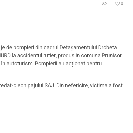
...
0
hipaje de pompieri din cadrul Detașamentului Drobeta
URD la accidentul rutier, produs in comuna Prunisor
ă în autoturism. Pompierii au acționat pentru
predat-o echipajului SAJ. Din nefericire, victima a fost