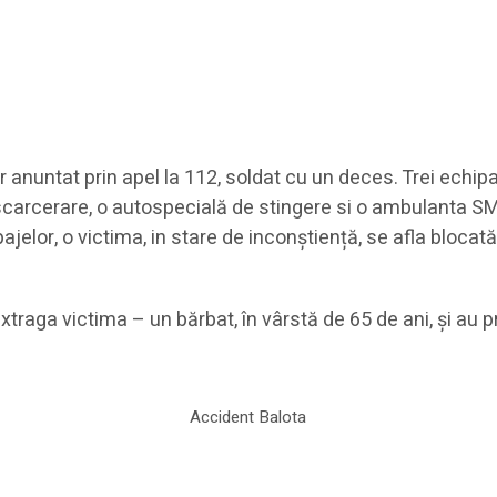
tier anuntat prin apel la 112, soldat cu un deces. Trei ec
scarcerare, o autospecială de stingere si o ambulanta SM
ajelor, o victima, in stare de inconștiență, se afla blocat
extraga victima – un bărbat, în vârstă de 65 de ani, și au 
Accident Balota