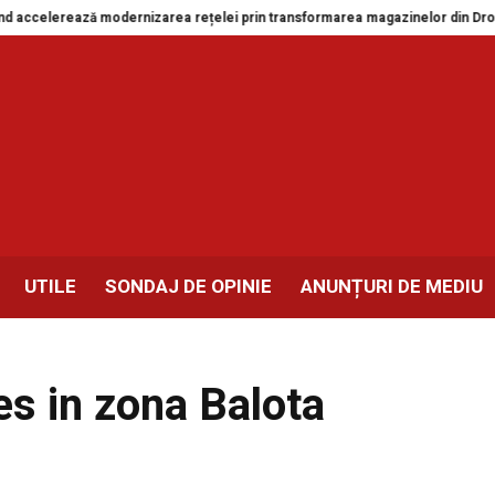
ccelerează modernizarea rețelei prin transformarea magazinelor din Drobeta
UTILE
SONDAJ DE OPINIE
ANUNȚURI DE MEDIU
es in zona Balota