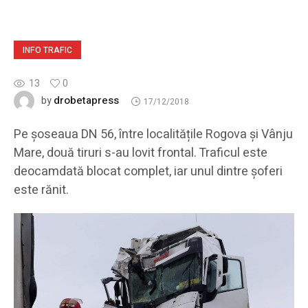
INFO TRAFIC
13
0
drobetapress
by
17/12/2018
Pe șoseaua DN 56, între localitățile Rogova și Vânju
Mare, două tiruri s-au lovit frontal. Traficul este
deocamdată blocat complet, iar unul dintre șoferi
este rănit.