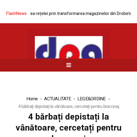
ă modernizarea rețelei prin transformarea magazinelor din Drobeta-Tur
FlashNews:
Home
ACTUALITATE
LEGE&ORDINE
4 bărbați depistați la vânătoare, cercetați pentru braconaj
4 bărbați depistați la
vânătoare, cercetați pentru