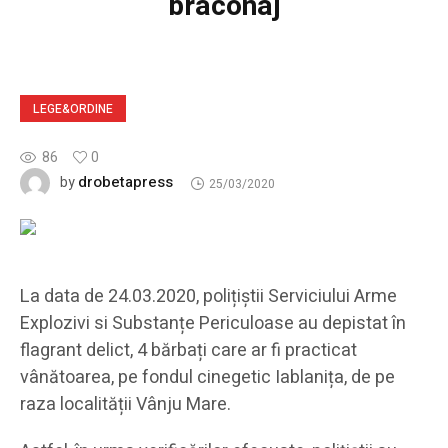
braconaj
LEGE&ORDINE
86
0
drobetapress
by
25/03/2020
La data de 24.03.2020, polițiștii Serviciului Arme
Explozivi si Substanțe Periculoase au depistat în
flagrant delict, 4 bărbați care ar fi practicat
vânătoarea, pe fondul cinegetic Iablanița, de pe
raza localității Vânju Mare.