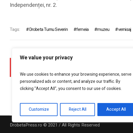
Independenței, nr. 2.
Tags:
Drobeta Turnu Severin
femeia
muzeu
vernisaj
We value your privacy
PREV POST
After all is Said and Done, More is Done
We use cookies to enhance your browsing experience, serve
personalized ads or content, and analyze our traffic. By
clicking "Accept All", you consent to our use of cookies.
Customize
Reject All
Accept All
DrobetaPress.ro © 2021 / All Rights Reserved