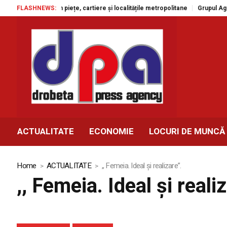
atuite în piețe, cartiere și localitățile metropolitane
FLASHNEWS:
Grupul Agroland acc
ACTUALITATE
ECONOMIE
LOCURI DE MUNCĂ
Home
ACTUALITATE
,, Femeia. Ideal și realizare”.
,, Femeia. Ideal și reali