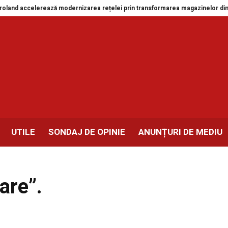
elerează modernizarea rețelei prin transformarea magazinelor din Drobeta-T
UTILE
SONDAJ DE OPINIE
ANUNȚURI DE MEDIU
zare”.