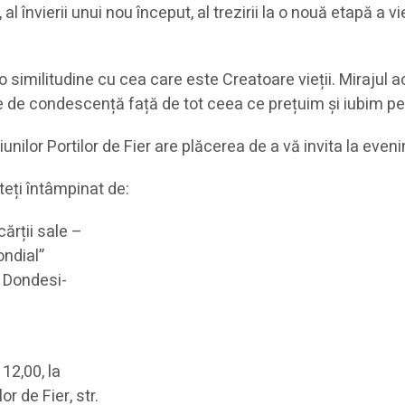
l învierii unui nou început, al trezirii la o nouă etapă a v
 similitudine cu cea care este Creatoare vieții. Mirajul ac
re de condescență față de tot ceea ce prețuim și iubim p
nilor Portilor de Fier are plăcerea de a vă invita la evenim
teți întâmpinat de:
ărții sale –
ondial”
a Dondesi-
12,00, la
r de Fier, str.