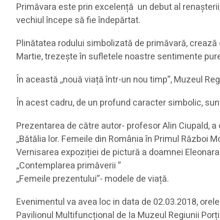
Primăvara este prin excelență un debut al renașterii, a
vechiul începe să fie îndepărtat.
Plinătatea rodului simbolizată de primăvară, crează o
Martie, trezește în sufletele noastre sentimente pu
În această ,,nouă viață într-un nou timp”, Muzeul Regiu
În acest cadru, de un profund caracter simbolic, sun
Prezentarea de către autor- profesor Alin Ciupald, a c
,,Bătălia lor. Femeile din România în Primul Război M
Vernisarea expoziției de pictură a doamnei Eleonar
,,Contemplarea primăverii ”
,,Femeile prezentului”- modele de viață.
Evenimentul va avea loc in data de 02.03.2018, orele 
Pavilionul Multifuncțional de Ia Muzeul Regiunii Porțilo