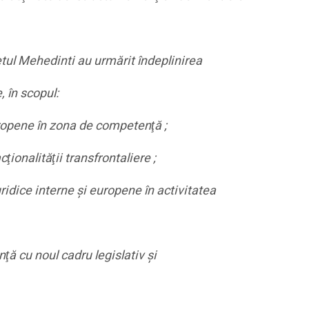
detul Mehedinti au urmărit îndeplinirea
, în scopul:
uropene în zona de competenţă ;
ţionalităţii transfrontaliere ;
uridice interne şi europene în activitatea
ţă cu noul cadru legislativ şi