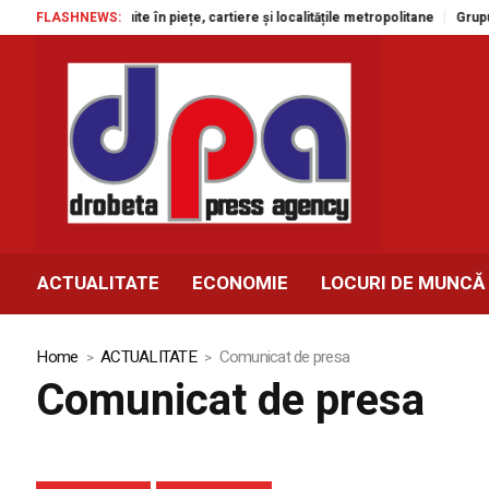
ctacole gratuite în piețe, cartiere și localitățile metropolitane
FLASHNEWS:
Grupul Agr
ACTUALITATE
ECONOMIE
LOCURI DE MUNCĂ
Home
ACTUALITATE
Comunicat de presa
Comunicat de presa