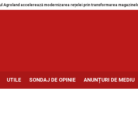
oland accelerează modernizarea rețelei prin transformarea magazinelor din 
UTILE
SONDAJ DE OPINIE
ANUNȚURI DE MEDIU