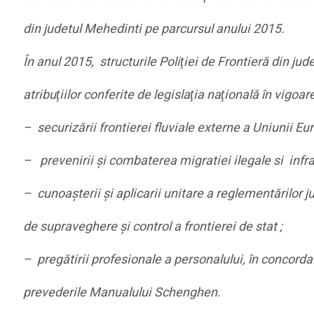
din judetul Mehedinti pe parcursul anului 2015.
În anul 2015, structurile Poliţiei de Frontieră din ju
atribuţiilor conferite de legislaţia naţională în vigoare
– securizării frontierei fluviale externe a Uniunii E
– prevenirii şi combaterea migratiei ilegale si infrac
– cunoaşterii şi aplicarii unitare a reglementărilor j
de supraveghere şi control a frontierei de stat ;
– pregătirii profesionale a personalului, în concordan
prevederile Manualului Schenghen.