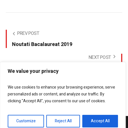
PREV POST
Noutati Bacalaureat 2019
NEXT POST
Palmaresul elevilor români la Olimpiada
We value your privacy
Internaţională de Ştiinţe pentru Juniori 2018
We use cookies to enhance your browsing experience, serve
personalized ads or content, and analyze our traffic. By
clicking "Accept All", you consent to our use of cookies.
Customize
Reject All
Accept All
DrobetaPress.ro © 2021 / All Rights Reserved